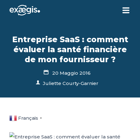
CHI SIAMO
Entreprise SaaS : comment
évaluer la santé financière
LE NOSTRE OFFERTE
de mon fournisseur ?
ATTUALITÀ
20 Maggio 2016
Juliette Courty-Garnier
CONTATTI
SPAZIO CLIENTE
Français
▼