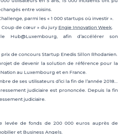
000 utilisateurs en 5 ans, 15 000 incidents ont pu
changés entre voisins.
 Challenge, parmi les « 1 000 startups où investir ».
x « Coup de cœur » du jury
Engie Innovation Week
.
nt le Hub@Luxembourg, afin d’accélérer son
e prix de concours Startup Enedis Sillon Rhodanien.
projet de devenir la solution de référence pour la
t eNation au Luxembourg et en France.
ombre de ses utilisateurs d’ici la fin de l’année 2018…
essement judiciaire est prononcée. Depuis la fin
ressement judiciaire.
une levée de fonds de 200 000 euros auprès de
obilier et Business Angels.