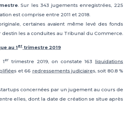
imestre
. Sur les 343 jugements enregistrées, 225
ation est comprise entre 2011 et 2018.
originale, certaines avaient même levé des fonds
 destin les a conduites au Tribunal du Commerce.
er
ue au 1
trimestre 2019
er
 1
trimestre 2019, on constate 163
liquidations
plifiée
s et 66
redressements judiciaire
s, soit 80.8 %
tartups concernées par un jugement au cours de
’entre elles, dont la date de création se situe après