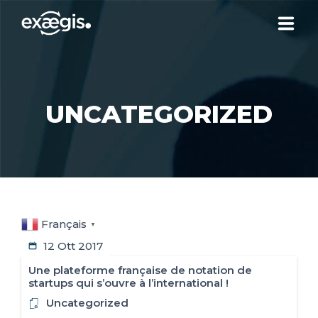
CHI SIAMO
UNCATEGORIZED
LE NOSTRE OFFERTE
ATTUALITÀ
CONTATTI
Français
▼
12 Ott 2017
SPAZIO CLIENTE
Une plateforme française de notation de
startups qui s’ouvre à l’international !
Uncategorized