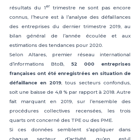
er
résultats du 1
trimestre ne sont pas encore
IT
FR
ES
EN
connus, l’heure est à l’analyse des défaillances
des entreprises du dernier trimestre 2019, au
bilan général de l’année écoulée et aux
estimations des tendances pour 2020.
Selon Altares, premier réseau international
d’informations BtoB,
52 000 entreprises
françaises ont été enregistrées en situation de
défaillance en 2019
, tous secteurs confondus,
soit une baisse de 4,8 % par rapport à 2018. Autre
fait marquant en 2019, sur l’ensemble des
procédures collectives recensées, les trois
quarts ont concerné des TPE ou des PME.
Si ces données semblent s’appliquer dans
chaque secteur d’activité, qu’en est-il