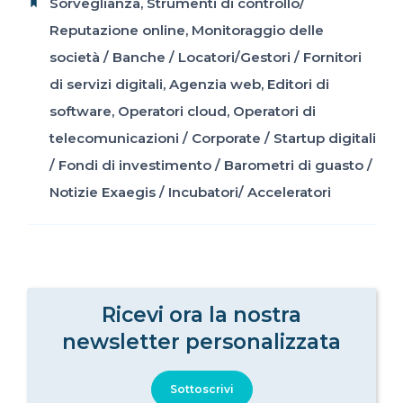
Sorveglianza
,
Strumenti di controllo/
Reputazione online
,
Monitoraggio delle
società
/
Banche
/
Locatori/Gestori
/
Fornitori
di servizi digitali
,
Agenzia web
,
Editori di
software
,
Operatori cloud
,
Operatori di
telecomunicazioni
/
Corporate
/
Startup digitali
/
Fondi di investimento
/
Barometri di guasto
/
Notizie Exaegis
/
Incubatori/ Acceleratori
Ricevi ora la nostra
newsletter personalizzata
Sottoscrivi