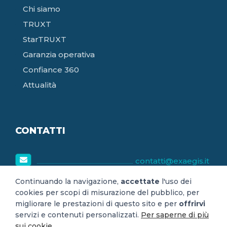
Chi siamo
TRUXT
StarTRUXT
Garanzia operativa
Confiance 360
Attualità
CONTATTI
contatti@exaegis.it
8h30-18h30
Continuando la navigazione,
accettate
l'uso dei
cookies per scopi di misurazione del pubblico, per
lunedì-venerdì
migliorare le prestazioni di questo sito e per
offrirvi
servizi e contenuti personalizzati.
Per saperne di più
sui cookie