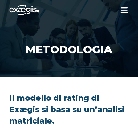
CHI SIAMO
METODOLOGIA
LE NOSTRE OFFERTE
ATTUALITÀ
CONTATTI
Il modello di rating di
Exægis si basa su un’analisi
SPAZIO CLIENTE
matriciale.