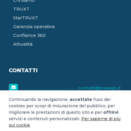
Chi siamo
TRUXT
StarTRUXT
Garanzia operativa
Confiance 360
Attualità
CONTATTI
contatti@exaegis.it
8h30-18h30
Continuando la navigazione,
accettate
l'uso dei
cookies per scopi di misurazione del pubblico, per
lunedì-venerdì
migliorare le prestazioni di questo sito e per
offrirvi
servizi e contenuti personalizzati.
Per saperne di più
sui cookie