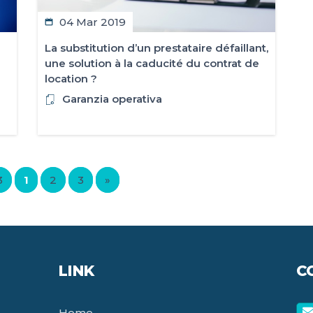
04 Mar 2019
La substitution d’un prestataire défaillant,
une solution à la caducité du contrat de
location ?
Garanzia operativa
3
1
2
3
»
LINK
C
Home