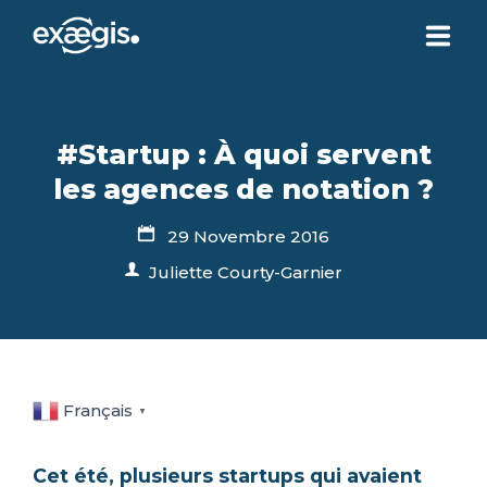
CHI SIAMO
#Startup : À quoi servent
LE NOSTRE OFFERTE
les agences de notation ?
29 Novembre 2016
ATTUALITÀ
Juliette Courty-Garnier
CONTATTI
SPAZIO CLIENTE
Français
▼
Cet été, plusieurs startups qui avaient