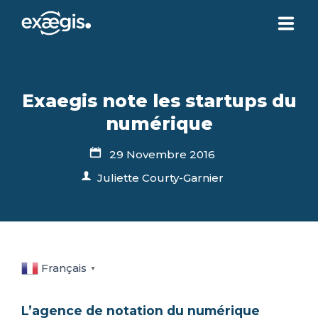
CHI SIAMO
Exaegis note les startups du
LE NOSTRE OFFERTE
numérique
29 Novembre 2016
ATTUALITÀ
Juliette Courty-Garnier
CONTATTI
SPAZIO CLIENTE
Français
▼
L’agence de notation du numérique