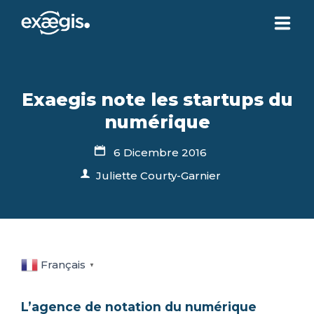
CHI SIAMO
Exaegis note les startups du
LE NOSTRE OFFERTE
numérique
6 Dicembre 2016
ATTUALITÀ
Juliette Courty-Garnier
CONTATTI
SPAZIO CLIENTE
Français
▼
L’agence de notation du numérique