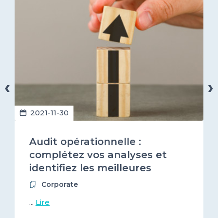
‹
›
2021-11-30
Audit opérationnelle :
complétez vos analyses et
identifiez les meilleures
prestataires numériques !
Corporate
...
Lire