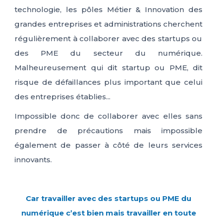
technologie, les pôles Métier
& Innovation des
IT
FR
ES
EN
grandes entreprises et administrations c
herchent
régulièrement
à collaborer avec des startups ou
des PME du secteur du numérique.
Malheureusement qui dit startup ou PME
,
dit
risque de défaillances plus important que celui
d
es
entreprises établi
e
s
.
..
Impossible d
onc
de collaborer
avec elles
sans
prendre de précautions mais impossible
également de passer à côté d
e leurs services
innovants
.
Car travailler avec des startups ou PME du
numérique c’est bien mais travailler en toute