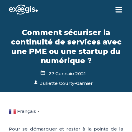
CHI SIAMO
Comment sécuriser la
continuité de services avec
LE NOSTRE OFFERTE
une PME ou une startup du
numérique ?
ATTUALITÀ
27 Gennaio 2021
Juliette Courty-Garnier
CONTATTI
SPAZIO CLIENTE
Français
▼
Pour
se démarquer et rester à la pointe de la