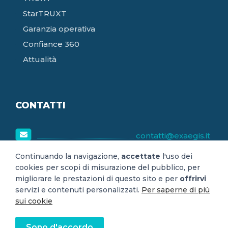
StarTRUXT
Garanzia operativa
Confiance 360
Attualità
CONTATTI
contatti@exaegis.it
8h30-18h30
Continuando la navigazione,
accettate
l'uso dei
cookies per scopi di misurazione del pubblico, per
lunedì-venerdì
migliorare le prestazioni di questo sito e per
offrirvi
servizi e contenuti personalizzati.
Per saperne di più
sui cookie
© 2021 Exægis - Agenzia di rating del digitale e garanzia
Sono d'accordo