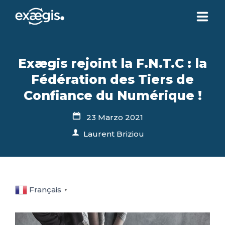
CHI SIAMO
Exægis rejoint la F.N.T.C : la
Fédération des Tiers de
LE NOSTRE OFFERTE
Confiance du Numérique !
ATTUALITÀ
23 Marzo 2021
Laurent Briziou
CONTATTI
SPAZIO CLIENTE
Français
▼