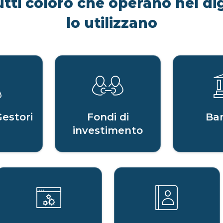
utti coloro che operano nel dig
lo utilizzano
Gestori
Fondi di
Ba
investimento