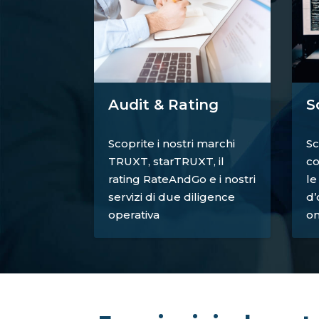
S
Audit & Rating
Sc
Scoprite i nostri marchi
co
TRUXT, starTRUXT, il
le
rating RateAndGo e i nostri
d’
servizi di due diligence
on
operativa