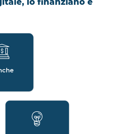
itale, lo finanziano e
nche