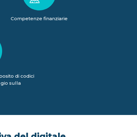
Competenze finanziarie
posito di codici
gio sulla
va del digitale