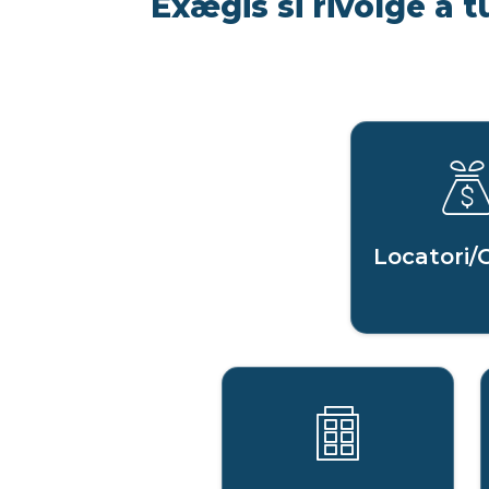
Exægis si rivolge a t
Locatori/