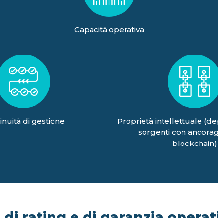
Capacità operativa
inuità di gestione
Proprietà intellettuale (de
sorgenti con ancorag
blockchain)
di rating e di garanzia operati