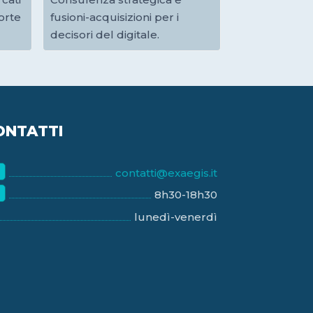
orte
fusioni-acquisizioni per i
decisori del digitale.
ONTATTI
contatti@exaegis.it
8h30-18h30
lunedì-venerdì