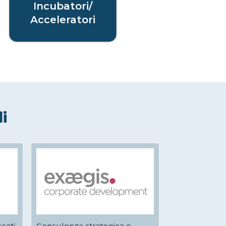
Incubatori/
Acceleratori
li
cati
Consulenza strategica e