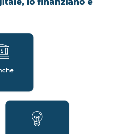
itale, lo finanziano e
nche