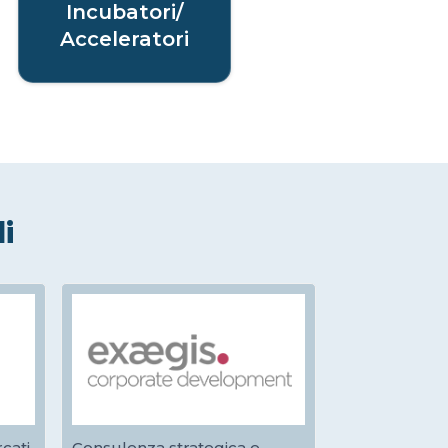
Incubatori/
Acceleratori
li
cati
Consulenza strategica e