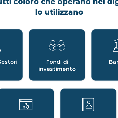
utti coloro che operano nel dig
lo utilizzano
Gestori
Fondi di
Ba
investimento