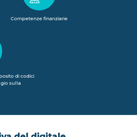
Competenze finanziarie
posito di codici
gio sulla
va del digitale