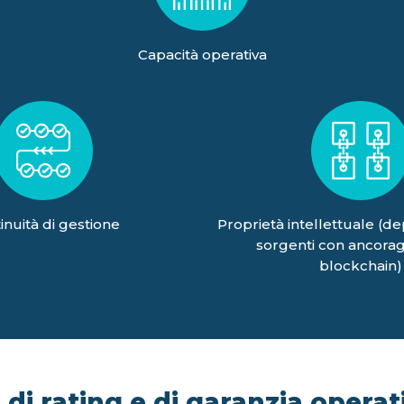
Capacità operativa
inuità di gestione
Proprietà intellettuale (de
sorgenti con ancorag
blockchain)
di rating e di garanzia operati