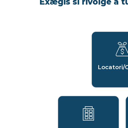
Exægis si rivolge a t
Locatori/