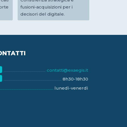
orte
fusioni-acquisizioni per i
decisori del digitale.
ONTATTI
contatti@exaegis.it
8h30-18h30
lunedì-venerdì