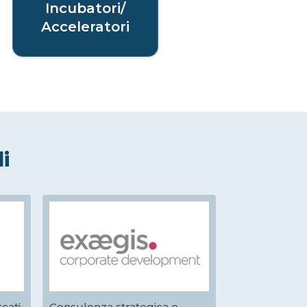
Incubatori/
Acceleratori
li
cati
Consulenza strategica e