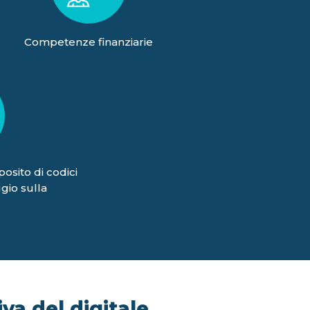
Competenze finanziarie
posito di codici
gio sulla
va del digitale