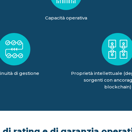
Capacità operativa
inuità di gestione
Proprietà intellettuale (de
sorgenti con ancorag
blockchain)
di rating e di garanzia operati