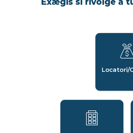
Exægis si rivolge a t
Locatori/