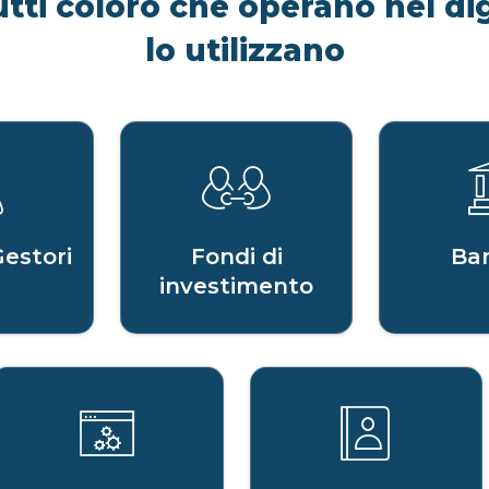
utti coloro che operano nel dig
lo utilizzano
Gestori
Fondi di
Ba
investimento