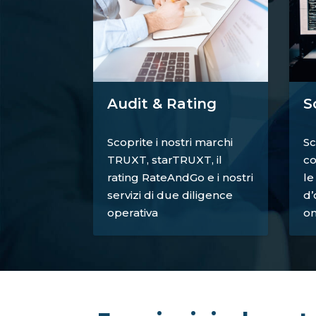
S
Audit & Rating
Sc
Scoprite i nostri marchi
co
TRUXT, starTRUXT, il
le
rating RateAndGo e i nostri
d’
servizi di due diligence
on
operativa