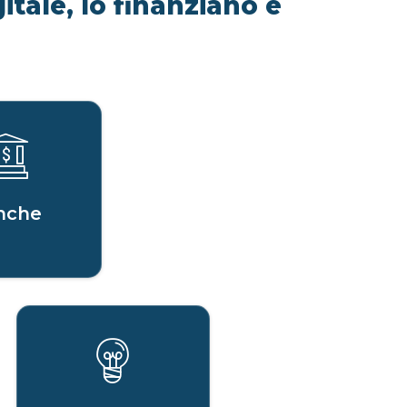
itale, lo finanziano e
nche