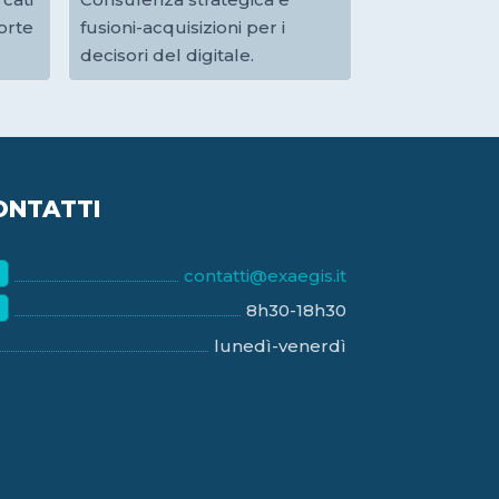
orte
fusioni-acquisizioni per i
decisori del digitale.
ONTATTI
contatti@exaegis.it
8h30-18h30
lunedì-venerdì