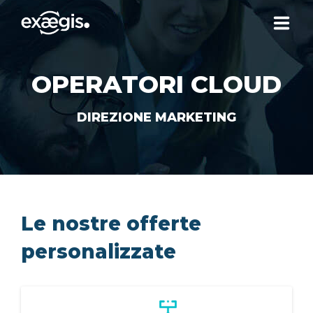
CHI SIAMO
OPERATORI CLOUD
LE NOSTRE OFFERTE
DIREZIONE MARKETING
ATTUALITÀ
CONTATTI
Le nostre offerte
personalizzate
SPAZIO CLIENTE