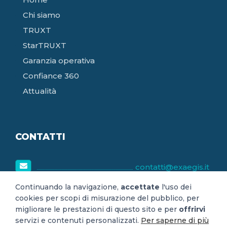
Chi siamo
TRUXT
StarTRUXT
Garanzia operativa
Confiance 360
Attualità
CONTATTI
contatti@exaegis.it
8h30-18h30
Continuando la navigazione,
accettate
l'uso dei
cookies per scopi di misurazione del pubblico, per
lunedì-venerdì
migliorare le prestazioni di questo sito e per
offrirvi
servizi e contenuti personalizzati.
Per saperne di più